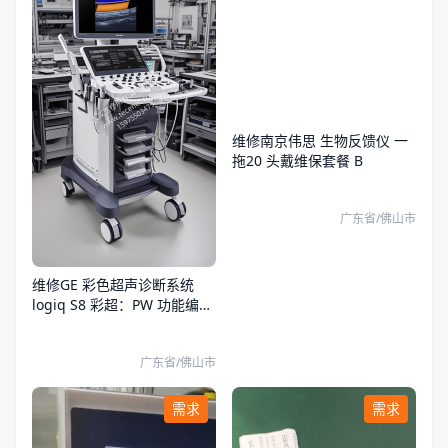
维修南京伟思 生物反馈仪 一
拖20 头戴维保套餐 B
广东省/佛山市
维修GE 彩色超声诊断系统
logiq S8 彩超：PW 功能编码
器
广东省/佛山市
需求
需求