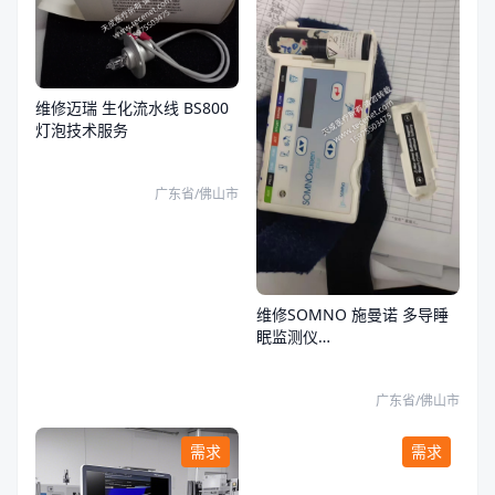
维修迈瑞 生化流水线 BS800
灯泡技术服务
广东省/佛山市
维修SOMNO 施曼诺 多导睡
眠监测仪
SOMNOscreenplusPSG+
MUX连接器(胸部模块)
广东省/佛山市
需求
需求