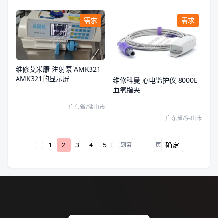
需求
需求
维修艾米康 注射泵 AMK321
AMK321的显示屏
维修科曼 心电监护仪 8000E
血氧指夹
广东省/佛山市
广东省/佛山市
1
2
3
4
5
确定
到第
页