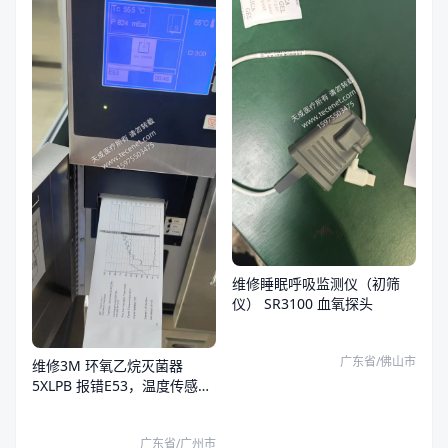
维修睡眠呼吸监测仪（初筛
仪） SR3100 血氧探头
广东省/佛山市
维修3M 环氧乙烷灭菌器
5XLPB 报错E53，温度传感器
故障
广东省/广州市