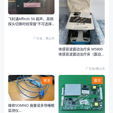
飞利浦Affiniti 50 超声，高频
探头切换时经常报“不可选择
当前探头”，报错025
广东省，佛山市
体感音波震动治疗床 M5800
体感音波震动治疗床（震动电
机）
广东省/佛山市
需求
需求
维修SOMNO 施曼诺多导睡眠
监测仪