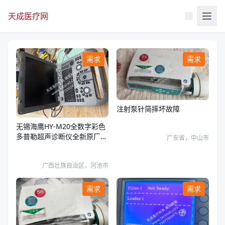
天成医疗网
需求
需求
注射泵针简摔坏故障
无锡海鹰HY-M20全数字彩色
多普勒超声诊断仪全新原厂键
广东省，中山市
盘采购
广西壮族自治区，河池市
需求
需求