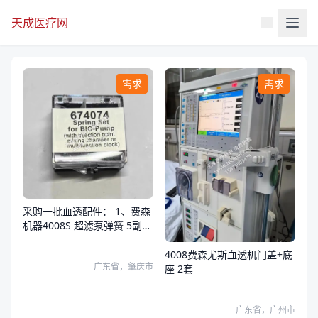
天成医疗网
需求
需求
采购一批血透配件： 1、费森
机器4008S 超滤泵弹簧 5副
2、费森机器4008S 吸液泵弹
簧 10副 3、费森机器4008S
4008费森尤斯血透机门盖+底
广东省，肇庆市
旁路红色接头 10个
座 2套
广东省，广州市