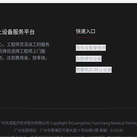
快速入口
上设备服务平台
心，工程师灵活派工的服务
我有设备要维修
近择优选择工程师上门服
务。达到费用省，效率快，
我能够修设备
想要购买/转让设备
成医疗技术股份有限公司 CopyRight ©Guangzhou TianCheng Medical Technolog
广州总部地址：广州市黄埔区开源大道11号B8栋2楼 邮编：510530