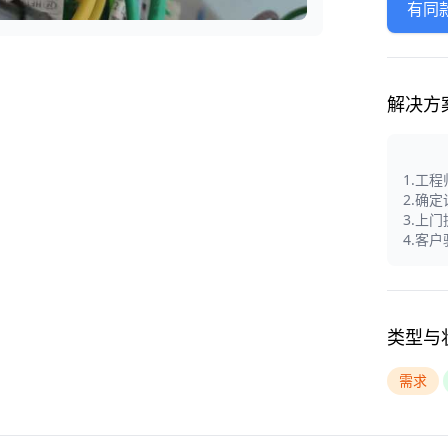
有同
解决方
1.工
2.确
3.上
4.客
类型与
需求